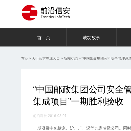
首 页
成功故事
首页
>
天行官方在线入口
>
新闻动态
>
“中国邮政集团公司安全管理系
“中国邮政集团公司安全
集成项目”一期胜利验收
前沿科技
2016-08-01
一期项目中包括京、沪、广、深等九家省级公司。同时