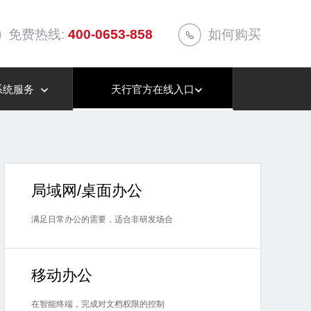
免费热线:
400-0653-858
如何购买
T系统服务
天行官方在线入口
局域网/桌面办公
满足日常办公的需要，适合非研发场合
移动办公
在智能终端，完成对文档权限的控制