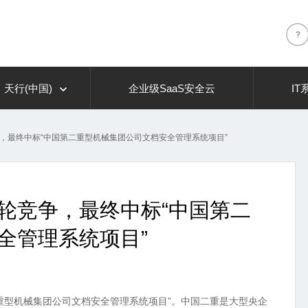
天行(中国)
企业级SaaS安全云
I
，最终中标“中国第二重型机械集团公司文档安全管理系统项目”
轮竞争，最终中标“中国第二
全管理系统项目”
重型机械集团公司文档安全管理系统项目”。中国二重是大型央企