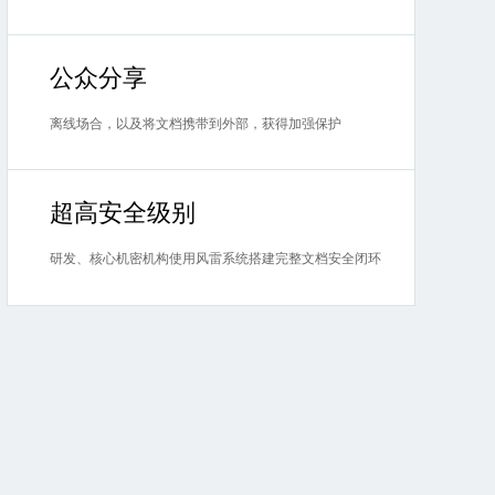
公众分享
离线场合，以及将文档携带到外部，获得加强保护
超高安全级别
研发、核心机密机构使用风雷系统搭建完整文档安全闭环