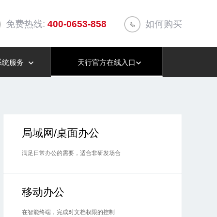
免费热线:
400-0653-858
如何购买
T系统服务
天行官方在线入口
局域网/桌面办公
满足日常办公的需要，适合非研发场合
移动办公
在智能终端，完成对文档权限的控制